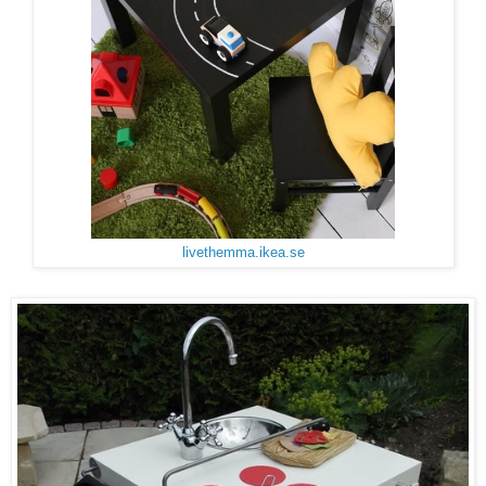
livethemma.ikea.se