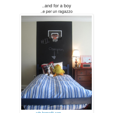
..and for a boy
..e per un ragazzo
cdn.homedit.com